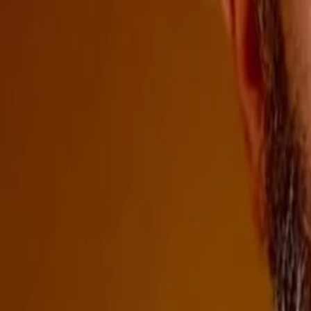
Logo
TV
Serie TV
Test e Giochi
Social
AI
Guida tv
Trasmissioni
Personaggi
Search