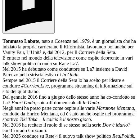
Tommaso Labate
, nato a Cosenza nel 1979, è un giornalista che ha
iniziato la propria carriera ne Il Riformista, lavorando poi anche per
Vanity Fair, L’Unità e, dal 2012, per Il Corriere della Sera.
È entrato nel mondo della televisione come ospite ricorrente in vari
talk show politici in onda su Rai e La7.
Nel 2015 ha debuttato come conduttore su La7 insieme a David
Parenzo nella striscia estiva di
In Onda
.
Sempre nel 2015 il Corriere della Sera lo ha scelto per ideare e
condurre
#CorriereLive
, programma streaming di informazione sul
sito del quotidiano.
Dal gennaio 2016 fino a giugno dello stesso anno ha co-condotto su
La7
Fuori Onda
, spin-off domenicale di
In Onda
.
Negli anni ha preso parte come ospite alle varie
Maratone Mentana
,
condotte da Enrico Mentana, ed è stato anche ospite nel programma
sportivo
Tiki Taka – Il calcio è il nostro gioco
.
Nel 2016 ha recitato il ruolo di se stesso nella serie
Dov’è Mario?
con Corrado Guzzanti.
Nel 2025 conduce su Rete 4 il nuovo talk show politico
RealPolitik
.