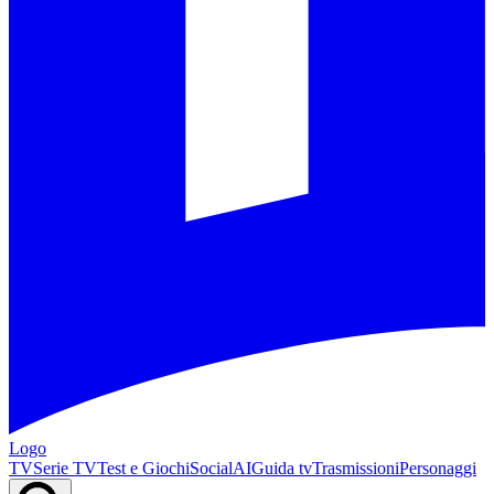
Logo
TV
Serie TV
Test e Giochi
Social
AI
Guida tv
Trasmissioni
Personaggi