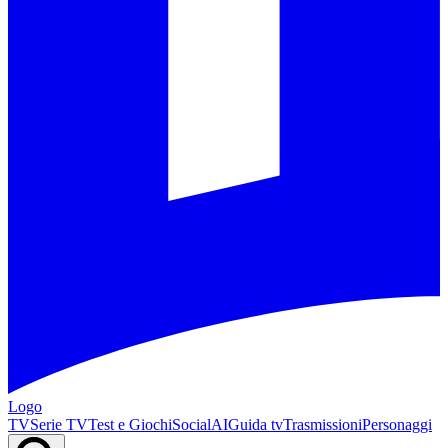
Logo
TV
Serie TV
Test e Giochi
Social
AI
Guida tv
Trasmissioni
Personaggi