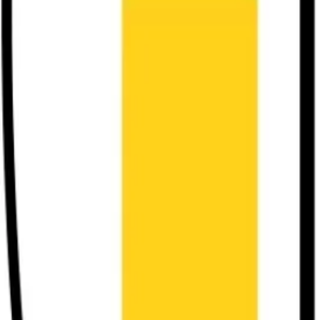
Logo
TV
Serie TV
Test e Giochi
Social
AI
Guida tv
Trasmissioni
Personaggi
Search