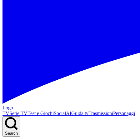
Logo
TV
Serie TV
Test e Giochi
Social
AI
Guida tv
Trasmissioni
Personaggi
Search