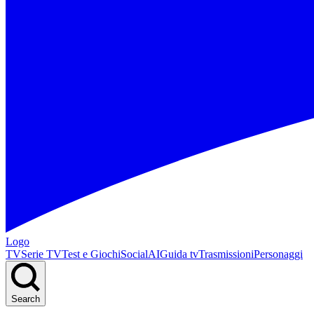
Logo
TV
Serie TV
Test e Giochi
Social
AI
Guida tv
Trasmissioni
Personaggi
Search